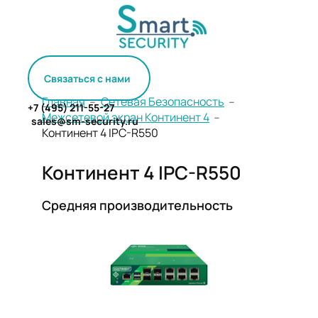
Связаться с нами
Главная
﹣
Сетевая Безопасность
﹣
+7 (495) 211-55-27
Межсетевой экран Континент 4
﹣
sales@sm-security.ru
Континент 4 IPC-R550
Континент 4 IPC-R550
Средняя производительность