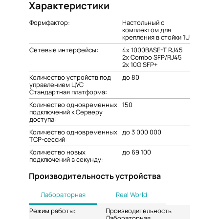
Характеристики
Формфактор:
Настольный с
комплектом для
крепления в стойки 1U
Сетевые интерфейсы:
4х 1000BASE-T RJ45
2x Combo SFP/RJ45
2x 10G SFP+
Количество устройств под
до 80
управлением ЦУС
Стандартная платформа:
Количество одновременных
150
подключений к Серверу
доступа:
Количество одновременных
до 3 000 000
TCP-сессий:
Количество новых
до 69 100
подключений в секунду:
Производительность устройства
Лабораторная
Real World
Режим работы:
Производительность
Лабораторная