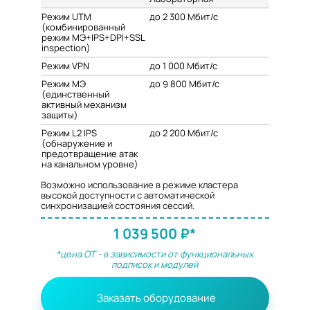
Режим UTM
до 2 300 Мбит/с
(комбинированный
режим МЭ+IPS+DPI+SSL
inspection)
Режим VPN
до 1 000 Мбит/с
Режим МЭ
до 9 800 Мбит/с
(единственный
активный механизм
защиты)
Режим L2 IPS
до 2 200 Мбит/с
(обнаружение и
предотвращение атак
на канальном уровне)
Возможно использование в режиме кластера
высокой доступности с автоматической
синхронизацией состояния сессий.
1 039 500 ₽*
*цена ОТ - в зависимости от функциональных
подписок и модулей
Заказать оборудование