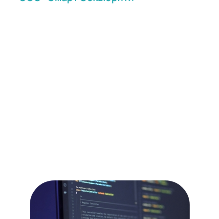
- выгодные условия на
оборудование информационной
безопасности
Наши менеджеры готовы вас
проконсультировать по всем вопросам.
Коммерческий отдел:
sales@sm-security.ru
Технический отдел:
support@sm-security.ru
Наш адрес:
г. Москва, ул. Прянишникова, 19А, С14