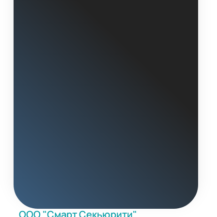
ООО "Смарт Секьюрити"