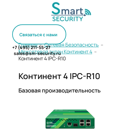
Связаться с нами
Главная
﹣
Сетевая Безопасность
﹣
+7 (495) 211-55-27
Межсетевой экран Континент 4
﹣
sales@sm-security.ru
Континент 4 IPC-R10
Континент 4 IPC-R10
Базовая производительность