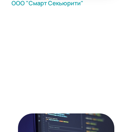
ООО "Смарт Секьюрити"
- выгодные условия на
оборудование информационной
безопасности
Наши менеджеры готовы вас
проконсультировать по всем вопросам.
Коммерческий отдел:
sales@sm-security.ru
Технический отдел:
support@sm-security.ru
Наш адрес:
г. Москва, ул. Прянишникова, 19А, С14