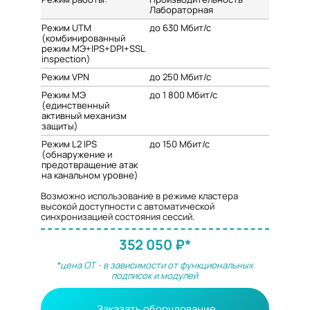
Лабораторная
Режим UTM
до 630 Мбит/с
(комбинированный
режим МЭ+IPS+DPI+SSL
inspection)
Режим VPN
до 250 Мбит/с
Режим МЭ
до 1 800 Мбит/с
(единственный
активный механизм
защиты)
Режим L2 IPS
до 150 Мбит/с
(обнаружение и
предотвращение атак
на канальном уровне)
Возможно использование в режиме кластера
высокой доступности с автоматической
синхронизацией состояния сессий.
352 050 ₽*
*цена ОТ - в зависимости от функциональных
подписок и модулей
Заказать оборудование