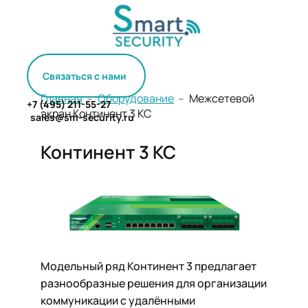
Связаться с нами
Главная
﹣
Оборудование
﹣ Межсетевой
+7 (495) 211-55-27
экран Континент 3 КС
sales@sm-security.ru
Континент 3 КС
Модельный ряд Континент 3 предлагает
разнообразные решения для организации
коммуникации с удалёнными