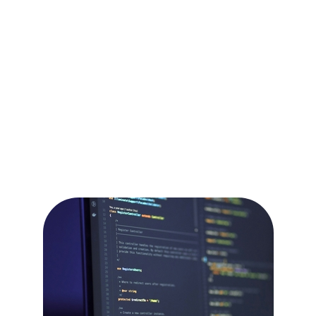
Наши менеджеры готовы вас
проконсультировать по всем вопросам.
Коммерческий отдел:
sales@sm-security.ru
Технический отдел:
support@sm-security.ru
Наш адрес:
г. Москва, ул. Прянишникова, 19А, С14