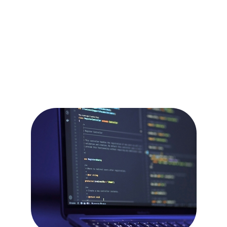
Коммерческий отдел:
sales@sm-security.ru
Технический отдел:
support@sm-security.ru
Наш адрес:
г. Москва, ул. Прянишникова, 19А, С14